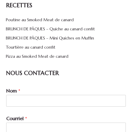
RECETTES
Poutine au Smoked Meat de canard
BRUNCH DE PÂQUES – Quiche au canard confit
BRUNCH DE PÂQUES – Mini Quiches en Muffin
Tourtière au canard confit
Pizza au Smoked Meat de canard
NOUS CONTACTER
M
Nom
*
e
s
s
a
g
Courriel
*
e
C