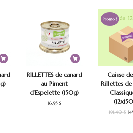
2.50 $.
13.9
était :
est :
13.95 $.
12.50 $.
Promo !
nard
RILLETTES de canard
Caisse de
0g)
au Piment
Rillettes de
d’Espelette (150g)
Classiqu
(12x15
16.95
$
Le
191.40
$
14
pr
ini