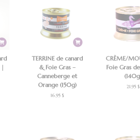
263.40 $.
199.95 $.
ard
TERRINE de canard
CRÈME/MOU
 |
& Foie Gras –
Foie Gras d
T
Canneberge et
(140g
Orange (150g)
21.95
$
16.95
$