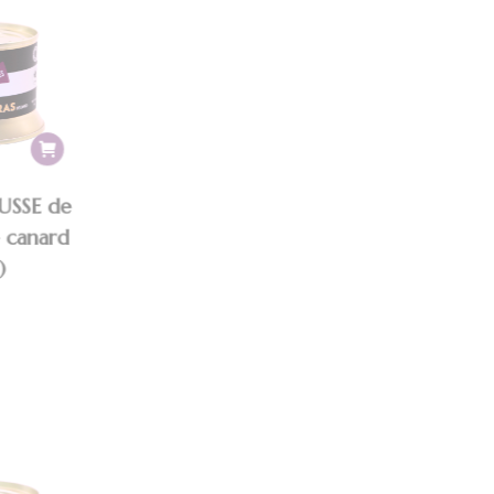
SSE de
e canard
)