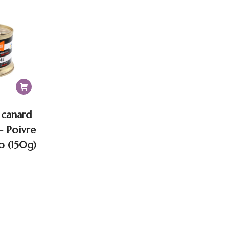
it :
est :
1.40 $.
149.95 $.
 canard
– Poivre
o (150g)