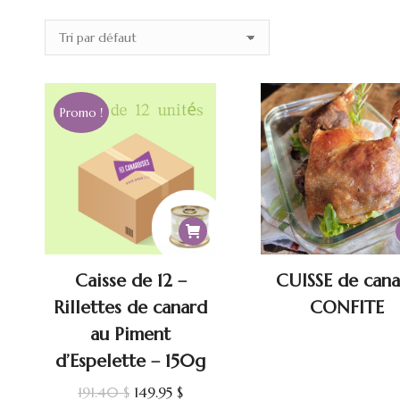
Promo !
Caisse de 12 –
CUISSE de cana
Rillettes de canard
CONFITE
au Piment
d’Espelette – 150g
Le
Le
191.40
$
149.95
$