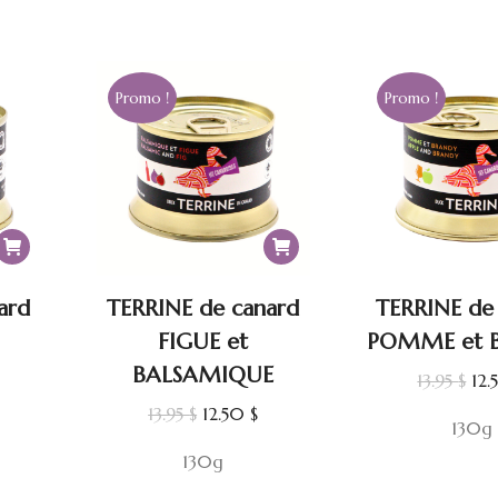
étai
13.9
Promo !
Promo !
ard
TERRINE de canard
TERRINE de
FIGUE et
POMME et 
BALSAMIQUE
e
Le
13.95
$
12
rix
pri
Le
Le
13.95
$
12.50
$
130g
ctuel
init
prix
prix
130g
st :
étai
initial
actuel