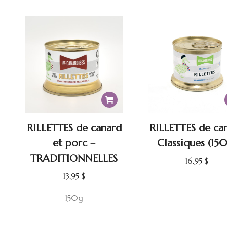
13.95 $.
1
était :
est :
13.95 $.
12.50 $.
RILLETTES de canard
RILLETTES de ca
et porc –
Classiques (15
TRADITIONNELLES
16.95
$
13.95
$
150g