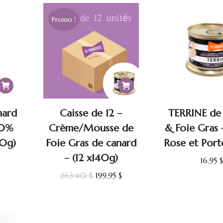
éta
Promo !
19
nard
Caisse de 12 –
TERRINE de
30%
Crème/Mousse de
& Foie Gras 
50g)
Foie Gras de canard
Rose et Port
– (12 x140g)
16.95
$
Le
Le
263.40
$
199.95
$
prix
prix
initial
actuel
était :
est :