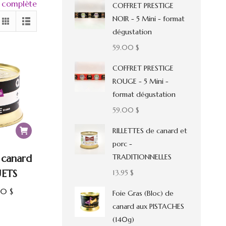
e complète
COFFRET PRESTIGE
NOIR - 5 Mini - format
dégustation
59.00
$
COFFRET PRESTIGE
ROUGE - 5 Mini -
format dégustation
59.00
$
RILLETTES de canard et
porc -
TRADITIONNELLES
 canard
UETS
13.95
$
Le
.50
$
Foie Gras (Bloc) de
x
prix
canard aux PISTACHES
ial
actuel
(140g)