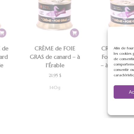
 de
CRÈME de FOIE
CRÈME/MOU
Afin de four
les cookies 
nard
GRAS de canard – à
Foie Gras d
de consenti
comportement
de
l’Érable
– à la TRUFF
consentir ou
)
caractéristi
21.95
$
21.95
$
140g
Ac