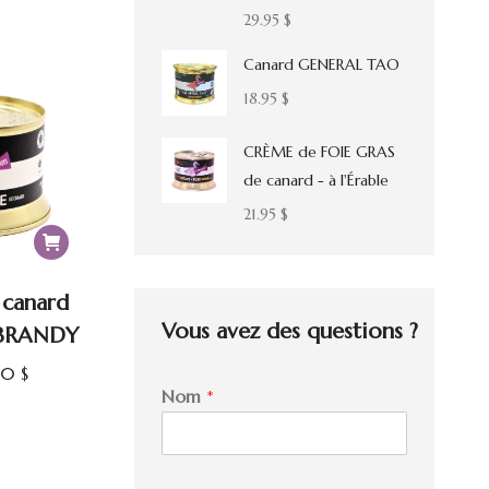
t :
est :
29.95
$
5 $.
12.50 $.
Canard GENERAL TAO
18.95
$
CRÈME de FOIE GRAS
de canard - à l'Érable
21.95
$
 canard
Vous avez des questions ?
BRANDY
Le
.50
$
M
Nom
*
x
prix
e
s
ial
actuel
s
t :
est :
a