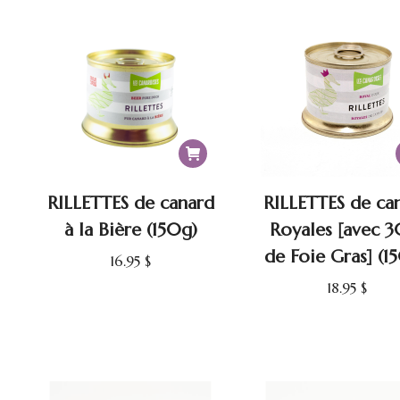
RILLETTES de canard
RILLETTES de ca
à la Bière (150g)
Royales [avec 
de Foie Gras] (1
16.95
$
18.95
$