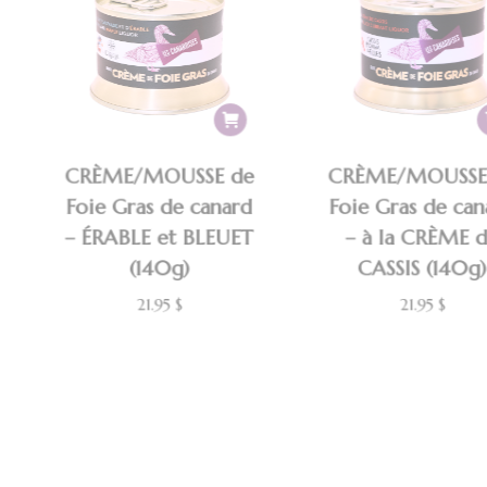
CRÈME/MOUSSE de
CRÈME/MOUSSE
Foie Gras de canard
Foie Gras de ca
– ÉRABLE et BLEUET
– à la CRÈME 
(140g)
CASSIS (140g
21.95
$
21.95
$