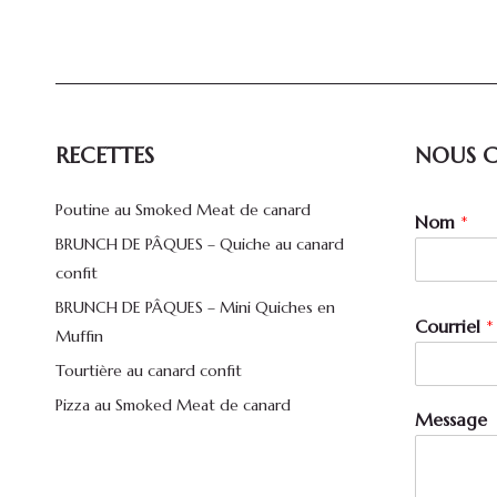
RECETTES
NOUS 
Poutine au Smoked Meat de canard
N
Nom
*
o
BRUNCH DE PÂQUES – Quiche au canard
m
confit
N
o
BRUNCH DE PÂQUES – Mini Quiches en
m
Courriel
*
Muffin
C
o
Tourtière au canard confit
u
Pizza au Smoked Meat de canard
r
Message
r
i
e