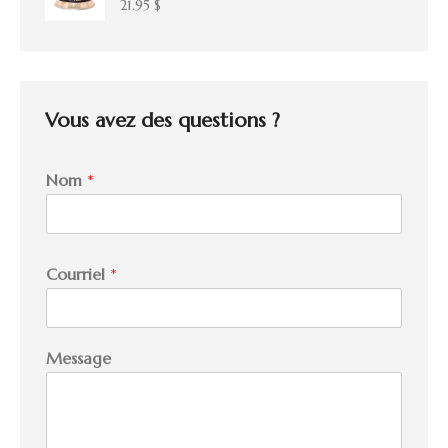
21.95
$
Vous avez des questions ?
Nom
*
M
Courriel
*
e
s
s
a
Message
g
e
N
o
m