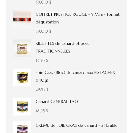
59.00
$
COFFRET PRESTIGE ROUGE - 5 Mini - format
dégustation
59.00
$
RILLETTES de canard et porc -
TRADITIONNELLES
13.95
$
Foie Gras (Bloc) de canard aux PISTACHES
(140g)
29.95
$
Canard GENERAL TAO
18.95
$
CRÈME de FOIE GRAS de canard - à l'Érable