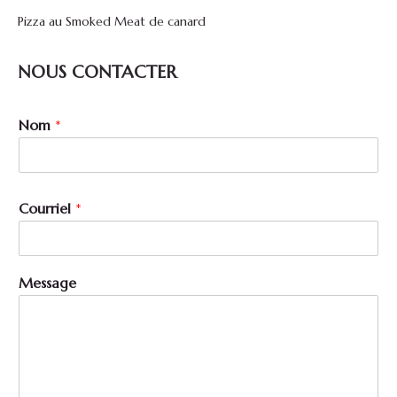
Pizza au Smoked Meat de canard
NOUS CONTACTER
Nom
*
Courriel
*
*
Message
*
M
e
s
s
a