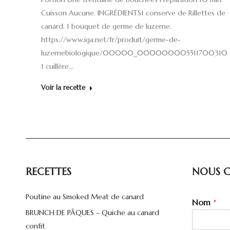
Cuisson Aucune. INGRÉDIENTS1 conserve de Rillettes de
canard. 1 bouquet de germe de luzerne.
https://www.iga.net/fr/produit/germe-de-
luzernebiologique/00000_000000005511700310
1 cuillère…
Voir la recette
RECETTES
NOUS 
Poutine au Smoked Meat de canard
N
Nom
*
o
BRUNCH DE PÂQUES – Quiche au canard
m
confit
C