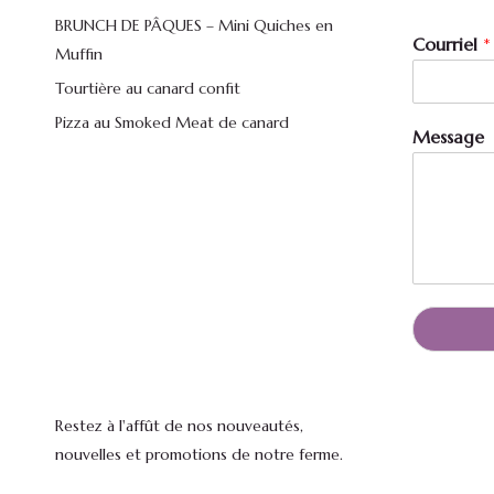
o
BRUNCH DE PÂQUES – Mini Quiches en
u
Courriel
*
Muffin
r
r
Tourtière au canard confit
i
Pizza au Smoked Meat de canard
e
Message
l
N
o
m
Restez à l'affût de nos nouveautés,
nouvelles et promotions de notre ferme.