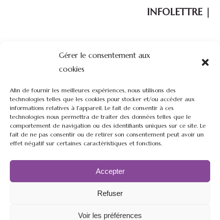
i
INFOLETTRE |
e
l
Votre courriel :
Gérer le consentement aux
cookies
Afin de fournir les meilleures expériences, nous utilisons des
technologies telles que les cookies pour stocker et/ou accéder aux
informations relatives à l'appareil. Le fait de consentir à ces
technologies nous permettra de traiter des données telles que le
comportement de navigation ou des identifiants uniques sur ce site. Le
Restez à l'affût de nos nouveautés, nouvelles et promotions de
fait de ne pas consentir ou de retirer son consentement peut avoir un
notre ferme.
effet négatif sur certaines caractéristiques et fonctions.
Accepter
Refuser
Voir les préférences