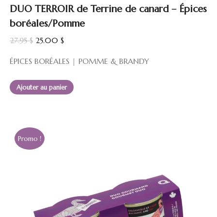
DUO TERROIR de Terrine de canard – Épices
boréales/Pomme
Le
Le
27.95
$
25.00
$
prix
prix
ÉPICES BORÉALES | POMME & BRANDY
initial
actuel
était :
est :
Ajouter au panier
27.95 $.
25.00 $.
Promo !