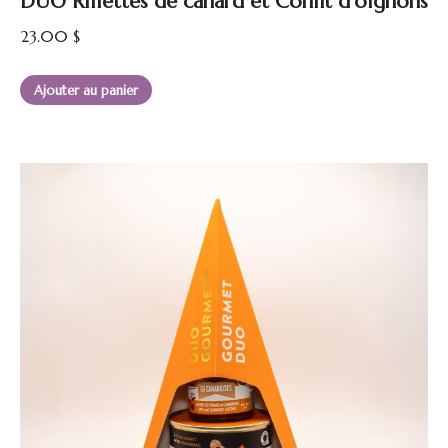
DUO Rillettes de canard et Confit d’oignons
23.00
$
Ajouter au panier