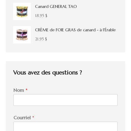
Canard GENERAL TAO
18.95
$
CRÈME de FOIE GRAS de canard - à l'Érable
21.95
$
Vous avez des questions ?
*
Nom
*
N
o
m
C
o
Courriel
*
u
r