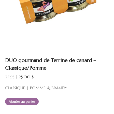
DUO gourmand de Terrine de canard –
Classique/Pomme
Le
Le
27.95
$
25.00
$
prix
prix
CLASSIQUE | POMME & BRANDY
initial
actuel
était :
est :
Ajouter au panier
27.95 $.
25.00 $.