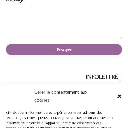
a
g
e
M
e
s
s
a
g
Envoyer
e
INFOLETTRE |
Gérer le consentement aux
Votre courriel :
cookies
Afin de fournir les meilleures expériences, nous utilisons des
technologies telles que les cookies pour stocker et/ou accéder aux
informations relatives à l'appareil. Le fait de consentir à ces
technologies nous permettra de traiter des données telles que le