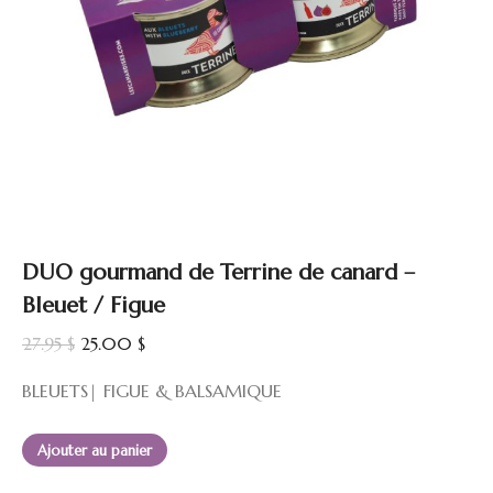
DUO gourmand de Terrine de canard –
Bleuet / Figue
Le
Le
27.95
$
25.00
$
prix
prix
BLEUETS| FIGUE & BALSAMIQUE
initial
actuel
était :
est :
Ajouter au panier
27.95 $.
25.00 $.