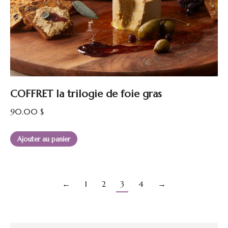
COFFRET la trilogie de foie gras
90.00
$
Ajouter au panier
←
1
2
3
4
→