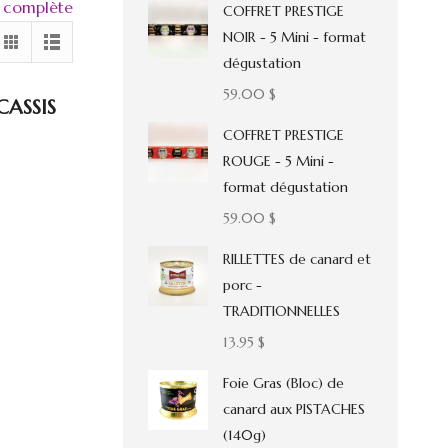
e complète
COFFRET PRESTIGE
NOIR - 5 Mini - format
dégustation
59.00
$
CASSIS
COFFRET PRESTIGE
ROUGE - 5 Mini -
format dégustation
59.00
$
RILLETTES de canard et
porc -
TRADITIONNELLES
13.95
$
Foie Gras (Bloc) de
canard aux PISTACHES
(140g)