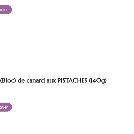
anier
 (Bloc) de canard aux PISTACHES (140g)
anier