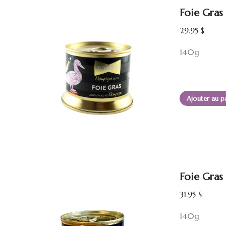
Foie Gra
29.95
$
140g
Ajouter au p
Foie Gras
31.95
$
140g