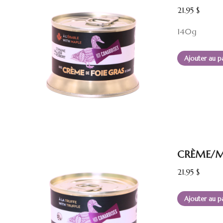
21.95
$
140g
Ajouter au p
CRÈME/MOU
21.95
$
Ajouter au p