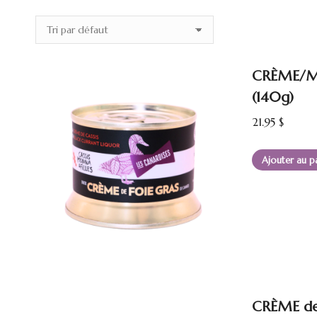
CRÈME/MO
(140g)
21.95
$
Ajouter au p
CRÈME de 