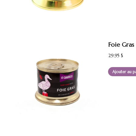
Foie Gras
29.95
$
Ajouter au p