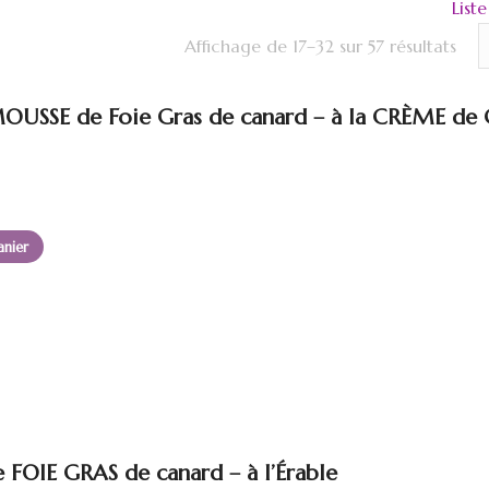
List
Affichage de 17–32 sur 57 résultats
USSE de Foie Gras de canard – à la CRÈME de 
anier
FOIE GRAS de canard – à l’Érable