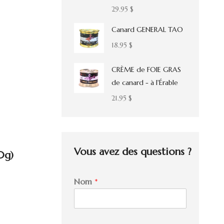
29.95
$
Canard GENERAL TAO
18.95
$
CRÈME de FOIE GRAS
de canard - à l'Érable
21.95
$
Vous avez des questions ?
0g)
Nom
*