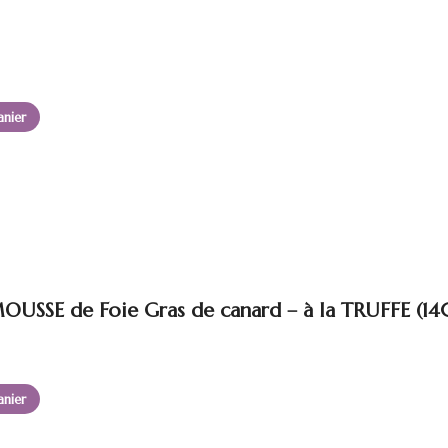
anier
SSE de Foie Gras de canard – à la TRUFFE (14
anier