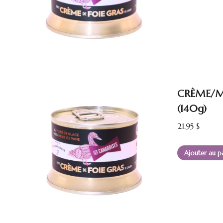
CRÈME/MO
(140g)
21.95
$
Ajouter au p