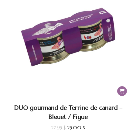
DUO gourmand de Terrine de canard –
Bleuet / Figue
Le
Le
27.95
$
25.00
$
prix
prix