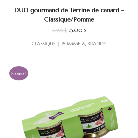
DUO gourmand de Terrine de canard –
Classique/Pomme
Le
Le
27.95
$
25.00
$
prix
prix
CLASSIQUE | POMME & BRANDY
initial
actuel
était :
est :
27.95 $.
25.00 $.
Promo !