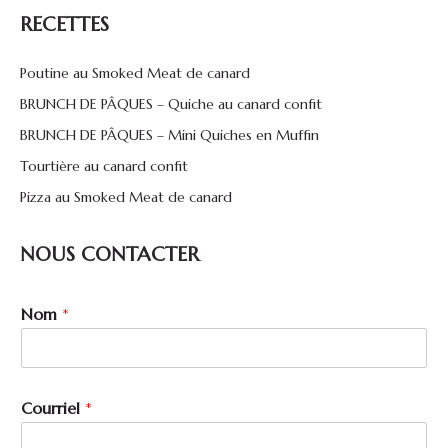
s
RECETTES
a
g
e
Poutine au Smoked Meat de canard
BRUNCH DE PÂQUES – Quiche au canard confit
BRUNCH DE PÂQUES – Mini Quiches en Muffin
Tourtière au canard confit
Pizza au Smoked Meat de canard
NOUS CONTACTER
C
Nom
*
o
u
r
r
i
Courriel
*
e
l