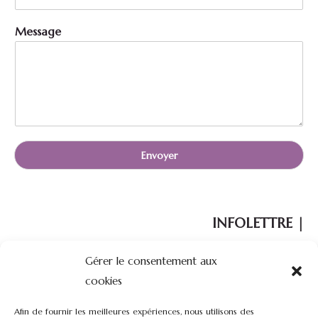
C
o
Message
u
r
r
i
e
l
*
Envoyer
INFOLETTRE |
Gérer le consentement aux
Votre courriel :
cookies
Afin de fournir les meilleures expériences, nous utilisons des