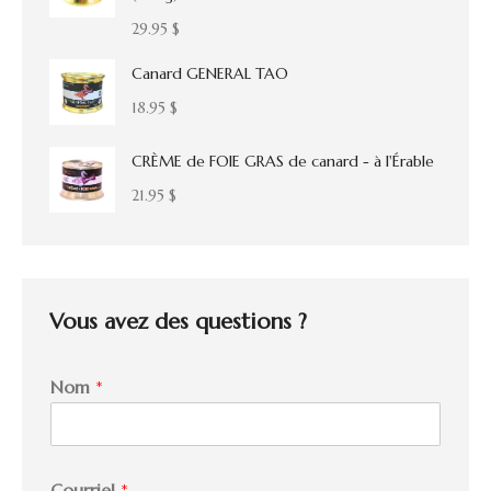
29.95
$
Canard GENERAL TAO
18.95
$
CRÈME de FOIE GRAS de canard - à l'Érable
21.95
$
Vous avez des questions ?
Nom
*
Courriel
*