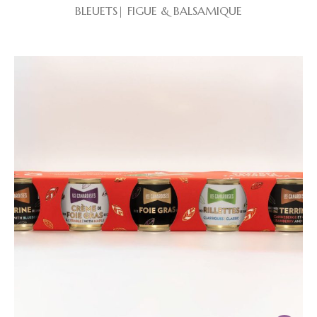
BLEUETS| FIGUE & BALSAMIQUE
initial
actuel
était :
est :
27.95 $.
25.00 $.