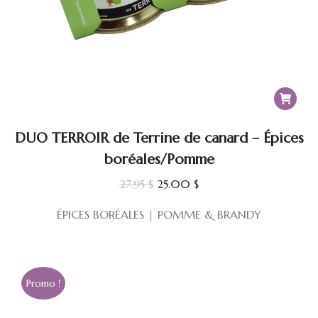
DUO TERROIR de Terrine de canard – Épices
boréales/Pomme
Le
Le
27.95
$
25.00
$
prix
prix
ÉPICES BORÉALES | POMME & BRANDY
initial
actuel
était :
est :
27.95 $.
25.00 $.
Promo !